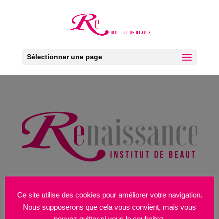
Ouv
Sélectionner une page
Promo de novembre ☀️
Ce site utilise des cookies pour améliorer votre navigation.
Venez découvrir notre nouveau soin SOTHYS DX
Nous supposerons que cela vous convient, mais vous
GLOW avec une offre exceptionnelle à 65 € au lieu de
pouvez quitter si vous le souhaitez.